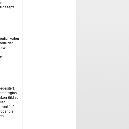
en
l gezapft
n
öglichkeiten
telle der
verwenden
re
egeistert.
rheitsglas
nken Bild zu
aren
arrenköpfe
 oder die
in.