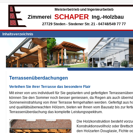
Meisterbetrieb und Ingenieurbetieb
SCHAPER
Zimmerei
Ing.-Holzbau
27729 Steden - Stedener Str. 21 - 04748/549 77 77
Inhaltsverzeichnis
Terrassenüberdachungen
Verleihen Sie ihrer Terrasse das besondere Flair
Mit einer von uns individuell für Sie geplanten und gefertigten Terrassenüb
können Sie den Sommer noch besser geniessen, da Regen als auch überm
Sonneneinstrahlung von ihrer Terrasse ferngehalten werden. Gefertigt aus 
und qualitätsüberwachten Hölzern, bieten wir Ihnen vom Bausatz bis zur fert
Terrassenüberdachung das komplette Leistungsspektrum.
Die Holzkonstruktion besteht vorz
Konstruktionsvollholz oder Brettsch
den Holzarten Douglasie, Fichte o