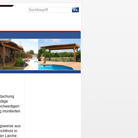
erdachung
äßige
hochwertigen
ig montierten
ugsweise aus
ichtholz in
der Lärche.