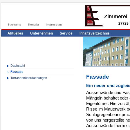
Zimmerei
27729 
Startseite
Kontakt
Impressum
Aktuelles
Unternehmen
Service
Inhaltsverzeichnis
Dachstuhl
Fassade
Fassade
Terrassenüberdachungen
Ein neuer und zuglei
Aussenwände und Fass
Mängeln behaftet oder 
Eigentümer. Hierzu zä
Risse im Mauerwerk od
Schlagregenbeanspruch
von uns hergestellte 
Aussenwände thermisch 