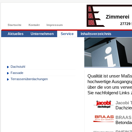
Zimmerei
27729 
Startseite
Kontakt
Impressum
Aktuelles
Unternehmen
Service
Inhaltsverzeichnis
Dachstuhl
Fassade
Qualität ist unser Maß
Terrassenüberdachungen
hochwertige Ausgangsp
über die von uns verwe
Sie nachfolgend Links z
Jacobi
Dachzie
BRAAS
Betonda