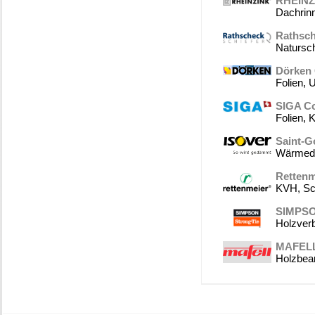
RHEINZ
Dachrin
Rathsch
Natursch
Dörken
Folien,
SIGA C
Folien,
Saint-G
Wärmed
Rettenm
KVH, Sch
SIMPS
Holzverb
MAFEL
Holzbea